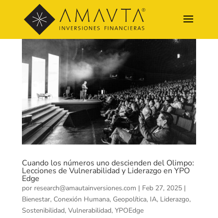
Cuando los números uno descienden del Olimpo:
Lecciones de Vulnerabilidad y Liderazgo en YPO
Edge
por
research@amautainversiones.com
|
Feb 27, 2025
|
Bienestar
,
Conexión Humana
,
Geopolítica
,
IA
,
Liderazgo
,
Sostenibilidad
,
Vulnerabilidad
,
YPOEdge