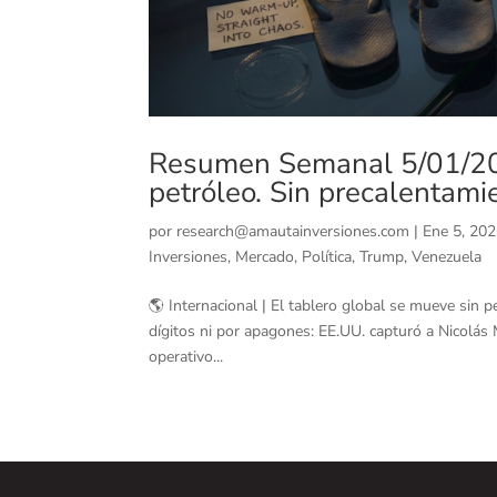
Resumen Semanal 5/01/2026
petróleo. Sin precalentami
por
research@amautainversiones.com
|
Ene 5, 20
Inversiones
,
Mercado
,
Política
,
Trump
,
Venezuela
🌎 Internacional | El tablero global se mueve sin p
dígitos ni por apagones: EE.UU. capturó a Nicolás
operativo...