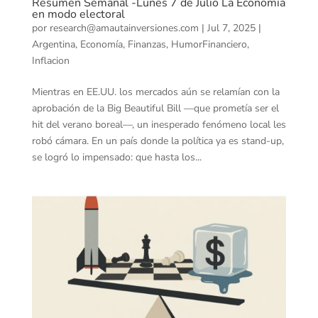
Resumen Semanal -Lunes 7 de Julio La Economía
en modo electoral
por
research@amautainversiones.com
|
Jul 7, 2025
|
Argentina
,
Economía
,
Finanzas
,
HumorFinanciero
,
Inflacion
Mientras en EE.UU. los mercados aún se relamían con la
aprobación de la Big Beautiful Bill —que prometía ser el
hit del verano boreal—, un inesperado fenómeno local les
robó cámara. En un país donde la política ya es stand-up,
se logró lo impensado: que hasta los...