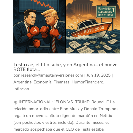
Tesla cae, el litio sube, y en Argentina… el nuevo
BOTE flota…
por
research@amautainversiones.com
|
Jun 19, 2025
|
Argentina
,
Economía
,
Finanzas
,
HumorFinanciero
,
Inflacion
🛸 INTERNACIONAL: “ELON VS. TRUMP: Round 1” La
relación amor-odio entre Elon Musk y Donald Trump nos
regaló un nuevo capítulo digno de maratón en Netflix
(con pochoclos y estrés incluido). Durante meses, el
mercado sospechaba que el CEO de Tesla estaba