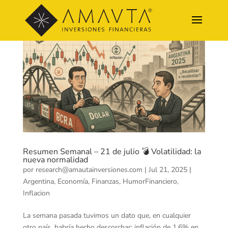
Resumen Semanal – 21 de julio 💣 Volatilidad: la
nueva normalidad
por
research@amautainversiones.com
|
Jul 21, 2025
|
Argentina
,
Economía
,
Finanzas
,
HumorFinanciero
,
Inflacion
La semana pasada tuvimos un dato que, en cualquier
otro país, habría hecho descorchar: inflación de 1,6% en