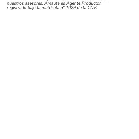
nuestros asesores. Amauta es Agente Productor
registrado bajo la matrícula n° 1029 de la CNV.
Muy buenos días, queridos tomadores
de riesgo. La semana pasada cerramos