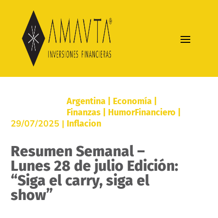
Argentina
|
Economía
|
Finanzas
|
HumorFinanciero
|
29/07/2025 |
Inflacion
Resumen Semanal –
Lunes 28 de julio Edición:
“Siga el carry, siga el
show”