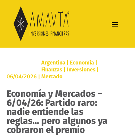
Argentina
|
Economía
|
Finanzas
|
Inversiones
|
06/04/2026 |
Mercado
Economía y Mercados –
6/04/26: Partido raro:
nadie entiende las
reglas… pero algunos ya
cobraron el premio