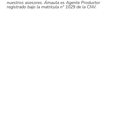
nuestros asesores. Amauta es Agente Productor
registrado bajo la matrícula n° 1029 de la CNV.
Muy buenos días, queridos tomadores
de riesgo. La semana pasada cerramos