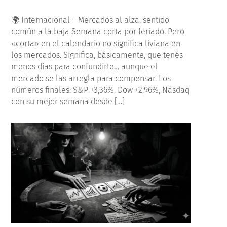
🌍 Internacional – Mercados al alza, sentido
común a la baja Semana corta por feriado. Pero
«corta» en el calendario no significa liviana en
los mercados. Significa, básicamente, que tenés
menos días para confundirte… aunque el
mercado se las arregla para compensar. Los
números finales: S&P +3,36%, Dow +2,96%, Nasdaq
con su mejor semana desde […]