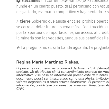
🗳️
Elecciones
en Corrientes✔️ Valdés (UCR) consolida
hunde en un cuarto puesto. ⚖️ El peronismo con Ascúa 
desgastado, escenario competitivo y fragmentado → vol
⚡
Cierre
Gobierno que ajusta encajes, prohíbe operac
se corre al dólar futuro… suena más a “destrucción 
por la apertura de importaciones, sin acceso al crédit
la minería son las vedettes, aunque sus beneficios lle
🎶 La pregunta no es si la banda aguanta. La pregunt
Regina María Martinez Riekes.
El presente documento es propiedad de Amauta S.A. (‘Amauta’
copiado, y/o distribuido sin el consentimiento expreso de A
informativo y se basa en información proveniente de fuentes 
documento podrá ser interpretado como una oferta, invitación 
valores negociables u otros activos financieros. El presente
información, contáctese con nuestros asesores. Amauta es Ag
CNV.