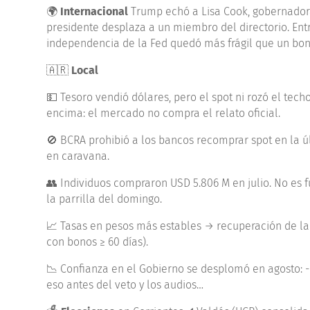
🌍
Internacional
Trump echó a Lisa Cook, gobernadora
presidente desplaza a un miembro del directorio. Entre
independencia de la Fed quedó más frágil que un bon
🇦🇷
Local
💵 Tesoro vendió dólares, pero el spot ni rozó el tech
encima: el mercado no compra el relato oficial.
🚫 BCRA prohibió a los bancos recomprar spot en la ú
en caravana.
👥 Individuos compraron USD 5.806 M en julio. No es f
la parrilla del domingo.
📈 Tasas en pesos más estables → recuperación de la c
con bonos ≥ 60 días).
📉 Confianza en el Gobierno se desplomó en agosto: -6
eso antes del veto y los audios…