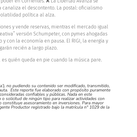
 poder en Corrientes. ❌ La Libertad Avanza se
canaliza el descontento. La postal: oficialismo
atilidad política al alza.
iones y vende reservas, mientras el mercado igual
creativa” versión Schumpeter, con pymes ahogadas
o y con la economía en pausa. El RIGI, la energía y
garán recién a largo plazo.
a es quién queda en pie cuando la música pare.
), no pudiendo su contenido ser modificado, transmitido,
mauta. Este reporte fue elaborado con propósito puramente
consideradas confiables y públicas. Nada en este
o solicitud de ningún tipo para realizar actividades con
 no constituye asesoramiento en inversiones. Para mayor
ente Productor registrado bajo la matrícula n° 1029 de la